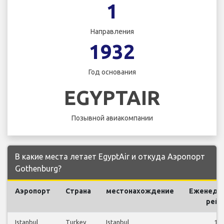
1
Направления
1932
Год основания
EGYPTAIR
Позывной авиакомпании
В какие места летает EgyptAir и откуда Аэропорт
Gothenburg?
Аэропорт
Страна
местонахождение
Еженеде
рей
Istanbul
Turkey
Istanbul
14