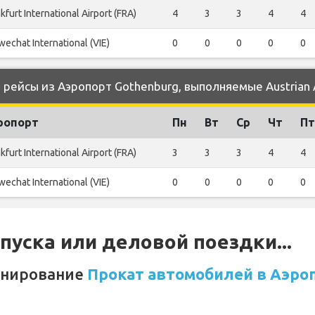
kfurt International Airport (FRA)
4
3
3
4
4
echat International (VIE)
0
0
0
0
0
ейсы из Аэропорт Gothenburg, выполняемые Austrian A
ропорт
Пн
Вт
Ср
Чт
Пт
kfurt International Airport (FRA)
3
3
3
4
4
echat International (VIE)
0
0
0
0
0
уска или деловой поездки...
онирование
Прокат автомобилей в Аэро