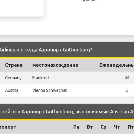
Airlines и откуда Аэропорт Gothenburg?
Страна
местонахождение
Еженедельны
Germany
Frankfurt
44
Austria
Vienna Schwechat
2
ейсы в Аэропорт Gothenburg, выполняемые Austrian Air
ропорт
Пн
Вт
Ср
Чт
Пт