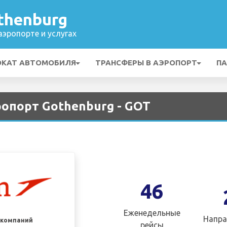
thenburg
эропорте и услугах
ОКАТ АВТОМОБИЛЯ
ТРАНСФЕРЫ В АЭРОПОРТ
ПА
эропорт Gothenburg - GOT
46
Еженедельные
Напра
акомпаний
рейсы