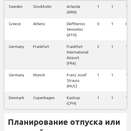
Sweden
Stockholm
Arlanda
1
1
1
(ARN)
Greece
Athens
Eleftherios
0
1
0
Venizelos
(ATH)
Germany
Frankfurt
Frankfurt
2
1
1
International
Airport
(FRA)
Germany
Munich
Franz Josef
1
1
1
Strauss
(MUC)
Denmark
Copenhagen
Kastrup
1
1
1
(CPH)
Планирование отпуска или