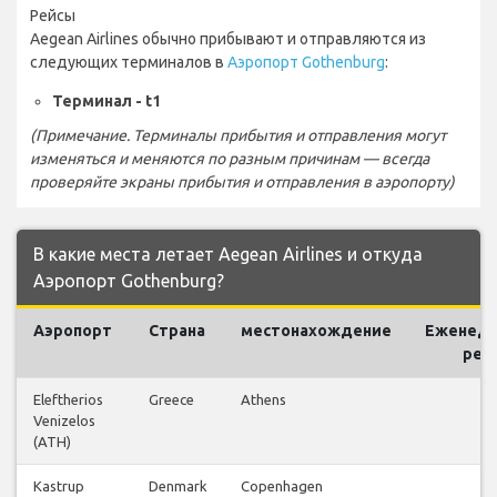
Рейсы
Aegean Airlines обычно прибывают и отправляются из
следующих терминалов в
Аэропорт Gothenburg
:
Терминал - t1
(Примечание. Терминалы прибытия и отправления могут
изменяться и меняются по разным причинам — всегда
проверяйте экраны прибытия и отправления в аэропорту)
В какие места летает Aegean Airlines и откуда
Аэропорт Gothenburg?
Аэропорт
Страна
местонахождение
Еженед
рей
Eleftherios
Greece
Athens
2
Venizelos
(ATH)
Kastrup
Denmark
Copenhagen
14