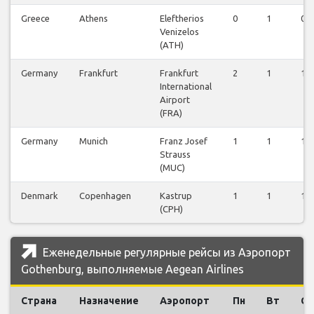
Greece
Athens
Eleftherios
0
1
0
Venizelos
(ATH)
Germany
Frankfurt
Frankfurt
2
1
1
International
Airport
(FRA)
Germany
Munich
Franz Josef
1
1
1
Strauss
(MUC)
Denmark
Copenhagen
Kastrup
1
1
1
(CPH)
Еженедельные регулярные рейсы из Аэропорт
Gothenburg, выполняемые Aegean Airlines
Страна
Назначение
Аэропорт
Пн
Вт
Ср