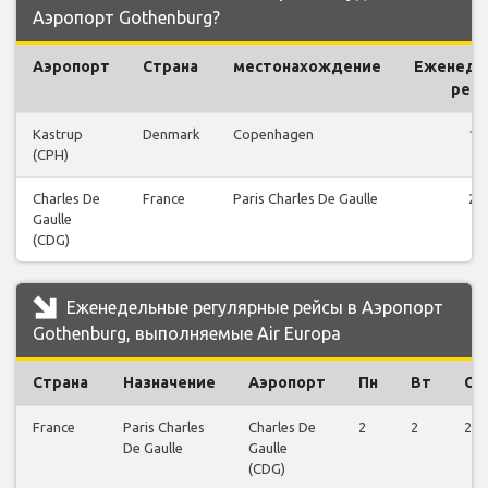
Аэропорт Gothenburg?
Аэропорт
Страна
местонахождение
Еженеде
рей
Kastrup
Denmark
Copenhagen
11
(CPH)
Charles De
France
Paris Charles De Gaulle
21
Gaulle
(CDG)
Еженедельные регулярные рейсы в Аэропорт
Gothenburg, выполняемые Air Europa
Страна
Назначение
Аэропорт
Пн
Вт
Ср
France
Paris Charles
Charles De
2
2
2
De Gaulle
Gaulle
(CDG)