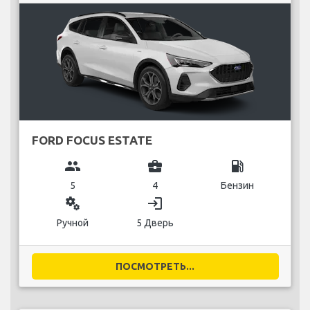
FORD FOCUS ESTATE
group
business_center
local_gas_station
5
4
Бензин
miscellaneous_services
login
Ручной
5 Дверь
ПОСМОТРЕТЬ...