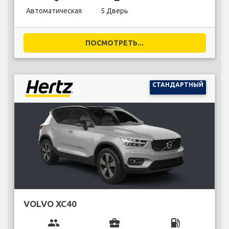
Автоматическая
5 Дверь
ПОСМОТРЕТЬ...
СТАНДАРТНЫЙ
VOLVO XC40
group
business_center
local_gas_station