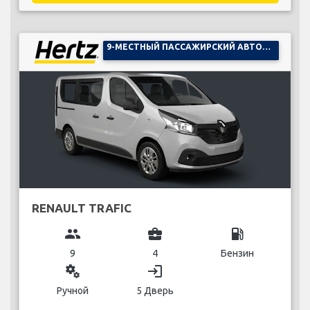
9-МЕСТНЫЙ ПАССАЖИРСКИЙ АВТОМОБИЛЬ
RENAULT TRAFIC
group
business_center
local_gas_station
9
4
Бензин
miscellaneous_services
login
Ручной
5 Дверь