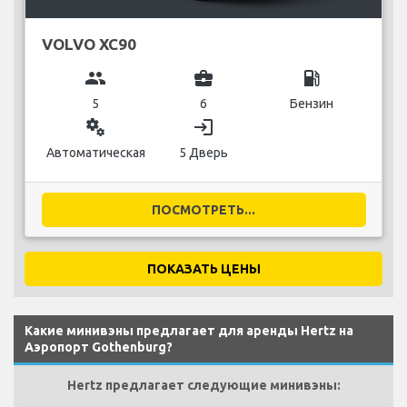
VOLVO XC90
group
business_center
local_gas_station
5
6
Бензин
miscellaneous_services
login
Автоматическая
5 Дверь
ПОСМОТРЕТЬ...
ПОКАЗАТЬ ЦЕНЫ
Какие минивэны предлагает для аренды Hertz на
Аэропорт Gothenburg?
Hertz предлагает следующие минивэны: