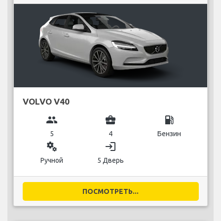
VOLVO V40
group
business_center
local_gas_station
5
4
Бензин
miscellaneous_services
login
Ручной
5 Дверь
ПОСМОТРЕТЬ...