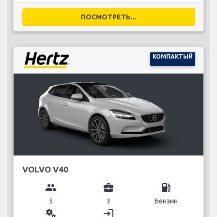
ПОСМОТРЕТЬ...
КОМПАКТЫЙ
VOLVO V40
group
business_center
local_gas_station
5
3
Бензин
miscellaneous_services
login