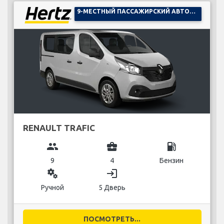
9-МЕСТНЫЙ ПАССАЖИРСКИЙ АВТОМОБИЛЬ
RENAULT TRAFIC
group
business_center
local_gas_station
9
4
Бензин
miscellaneous_services
login
Ручной
5 Дверь
ПОСМОТРЕТЬ...