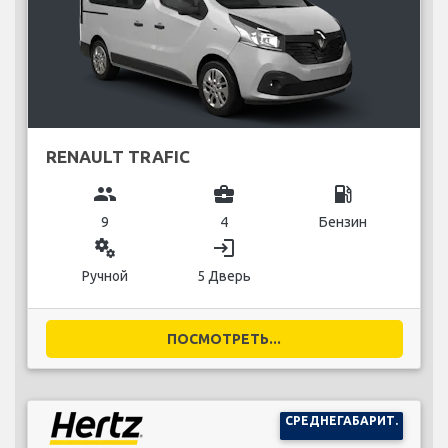
RENAULT TRAFIC
group
business_center
local_gas_station
9
4
Бензин
miscellaneous_services
login
Ручной
5 Дверь
ПОСМОТРЕТЬ...
СРЕДНЕГАБАРИТ.