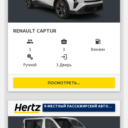
RENAULT CAPTUR
group
business_center
local_gas_station
5
3
Бензин
miscellaneous_services
login
Ручной
3 Дверь
ПОСМОТРЕТЬ...
9-МЕСТНЫЙ ПАССАЖИРСКИЙ АВТОМОБИЛЬ