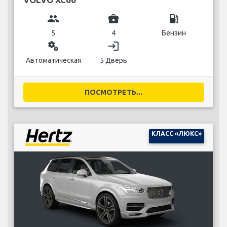
group
business_center
local_gas_station
5
4
Бензин
miscellaneous_services
login
Автоматическая
5 Дверь
ПОСМОТРЕТЬ...
КЛАСС «ЛЮКС»