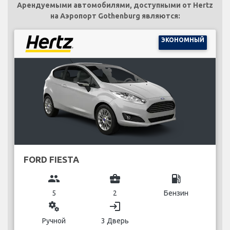
Арендуемыми автомобилями, доступными от Hertz
на Аэропорт Gothenburg являются:
ЭКОНОМНЫЙ
FORD FIESTA
group
business_center
local_gas_station
5
2
Бензин
miscellaneous_services
login
Ручной
3 Дверь