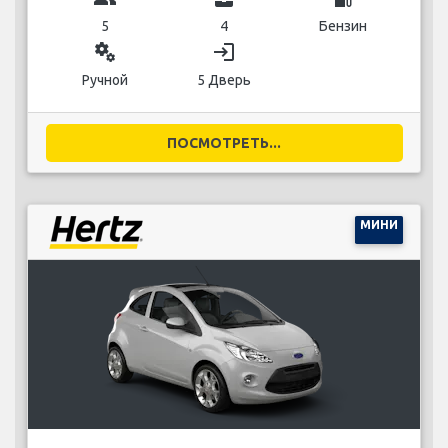
5
4
Бензин
miscellaneous_services
login
Ручной
5 Дверь
ПОСМОТРЕТЬ...
МИНИ