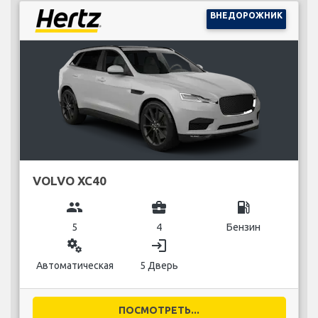
ВНЕДОРОЖНИК
VOLVO XC40
group
business_center
local_gas_station
5
4
Бензин
miscellaneous_services
login
Автоматическая
5 Дверь
ПОСМОТРЕТЬ...