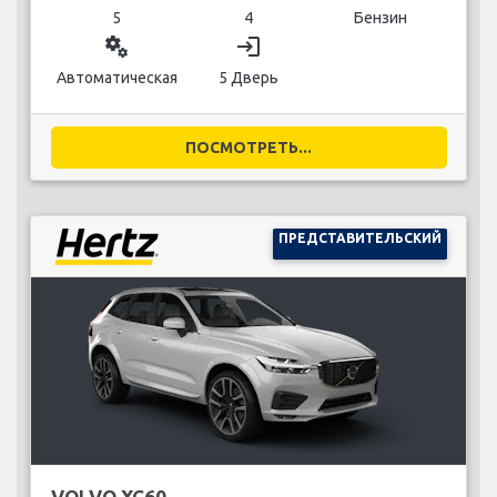
5
4
Бензин
miscellaneous_services
login
Автоматическая
5 Дверь
ПОСМОТРЕТЬ...
ПРЕДСТАВИТЕЛЬСКИЙ
VOLVO XC60