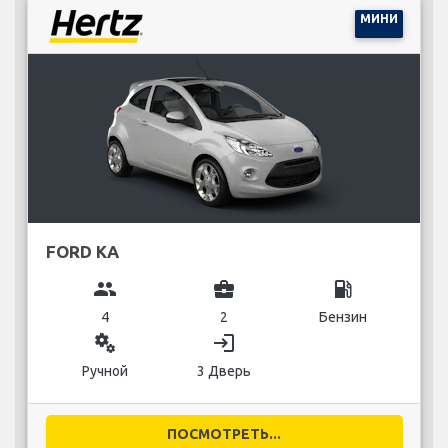
МИНИ
FORD KA
group
business_center
local_gas_station
4
2
Бензин
miscellaneous_services
login
Ручной
3 Дверь
ПОСМОТРЕТЬ...