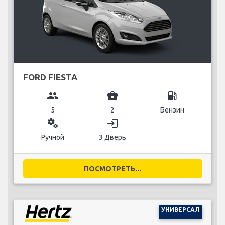
FORD FIESTA
group
business_center
local_gas_station
5
2
Бензин
miscellaneous_services
login
Ручной
3 Дверь
ПОСМОТРЕТЬ...
УНИВЕРСАЛ