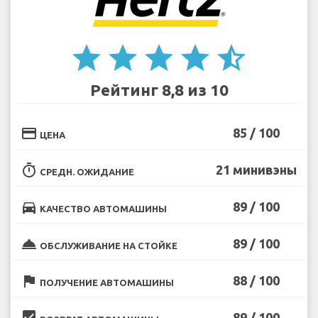
star
star
star
star
star_half
Рейтинг 8,8 из 10
credit_card
85 / 100
ЦЕНА
timer
21 минивэны
СРЕДН. ОЖИДАНИЕ
directions_car
89 / 100
КАЧЕСТВО АВТОМАШИНЫ
room_service
89 / 100
ОБСЛУЖИВАНИЕ НА СТОЙКЕ
flag
88 / 100
ПОЛУЧЕНИЕ АВТОМАШИНЫ
beenhere
89 / 100