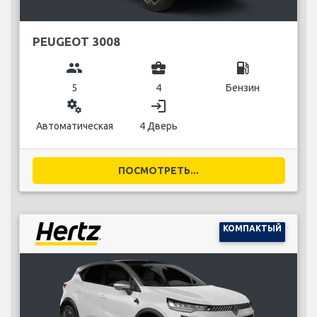
PEUGEOT 3008
group
business_center
local_gas_station
5
4
Бензин
miscellaneous_services
login
Автоматическая
4 Дверь
ПОСМОТРЕТЬ...
КОМПАКТЫЙ