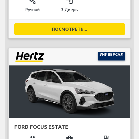
miscellaneous_services
login
Ручной
3 Дверь
ПОСМОТРЕТЬ...
УНИВЕРСАЛ
FORD FOCUS ESTATE
group
business_center
local_gas_station