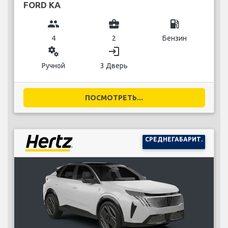
FORD KA
group
business_center
local_gas_station
4
2
Бензин
miscellaneous_services
login
Ручной
3 Дверь
ПОСМОТРЕТЬ...
СРЕДНЕГАБАРИТ.