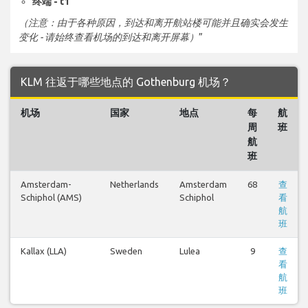
终端 - t1
（注意：由于各种原因，到达和离开航站楼可能并且确实会发生
变化 - 请始终查看机场的到达和离开屏幕）
”
KLM 往返于哪些地点的 Gothenburg 机场？
机场
国家
地点
每
航
周
班
航
班
Amsterdam-
Netherlands
Amsterdam
68
查
Schiphol (AMS)
Schiphol
看
航
班
Kallax (LLA)
Sweden
Lulea
9
查
看
航
班