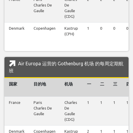
Charles De
De
Gaulle
Gaulle
(CDG)
Denmark
Copenhagen
Kastrup
1
0
0
0
(CPH)
Air Europa 运营的 Gothenburg 机场 的每周定期航
班
国家
目的地
机场
一
二
三
四
France
Paris
Charles
1
1
1
1
Charles De
De
Gaulle
Gaulle
(CDG)
Denmark
Copenhagen
Kastrup
2
1
1
1