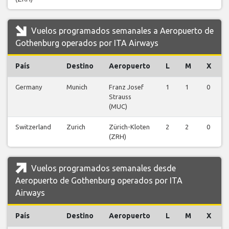
Vuelos programados semanales a Aeropuerto de
Gothenburg operados por ITA Airways
País
Destino
Aeropuerto
L
M
X
Germany
Munich
Franz Josef
1
1
0
Strauss
(MUC)
Switzerland
Zurich
Zürich-Kloten
2
2
0
(ZRH)
Vuelos programados semanales desde
Aeropuerto de Gothenburg operados por ITA
Airways
País
Destino
Aeropuerto
L
M
X