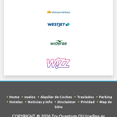
Home
vuelos
Alquiler de Coches
Traslados
Parking
Hoteles
Noticias y Info
Disclaimer
Prividad
Map de
Sitio
COPYRIGHT © 2026 Try Quantum OU trading as