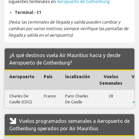
siguientes terminales en
Aeropuerto de Gothenburg
:
Terminal - t1
(Nota: las terminales de llegada y salida pueden cambiar y
cambian por varios motivos; siempre verifique las pantallas de
llegada y salida en el aeropuerto)
¿A qué destinos vuela Air Mauritius hacia y desde
Aeropuerto de Gothenburg?
Aeropuerto
País
localización
Vuelos
Vue
Semanales
Charles De
France
Paris Charles
28
V
Gaulle (CDG)
De Gaulle
vue
Vuelos programados semanales a Aeropuerto de
Gothenburg operados por Air Mauritius