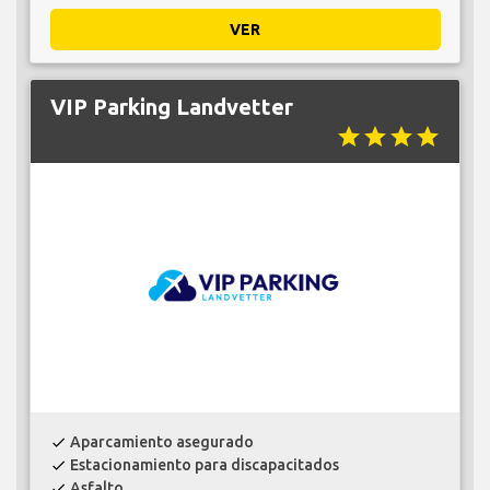
VER
VIP Parking Landvetter
star
star
star
star
Aparcamiento asegurado
check
Estacionamiento para discapacitados
check
Asfalto
check