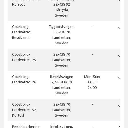
Härryda
SE-438 92
Härryda,
Sweden
done
Göteborg-
Flygpostvägen,
-
Landvetter-
SE-438 70
Besökande
Landvetter,
Sweden
done
Göteborg-
SE-438 70
-
Landvetter-P5
Landvetter,
Sweden
done
Göteborg-
Rävelåsvägen
Mon-Sun:
Landvetter-P6
2, SE-438 70
00:00 -
Landvetter,
24:00
Sweden
done
Göteborg-
SE-438 70
-
Landvetter-S2
Landvetter,
Korttid
Sweden
close
Pendelparkering
Idrottsvägen,
-