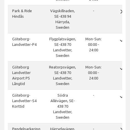
close
Park & Ride
Vägskillnaden,
-
Hindås
SE-438 94
Härryda,
Sweden
done
Göteborg-
Flygplatsvägen,
Mon-Sun:
Landvetter-P4
SE-438 70
00:00 -
Landvetter,
24:00
Sweden
done
Göteborg
Reatorpsvägen,
Mon-Sun:
Landvetter
SE-438 70
00:00 -
Airport P5
Landvetter,
24:00
Långtid
Sweden
done
Göteborg-
Södra
-
Landvetter-S4
Allévägen, SE-
Korttid
438 70
Landvetter,
Sweden
close
Pendelparkering
Härrydavägen,
-