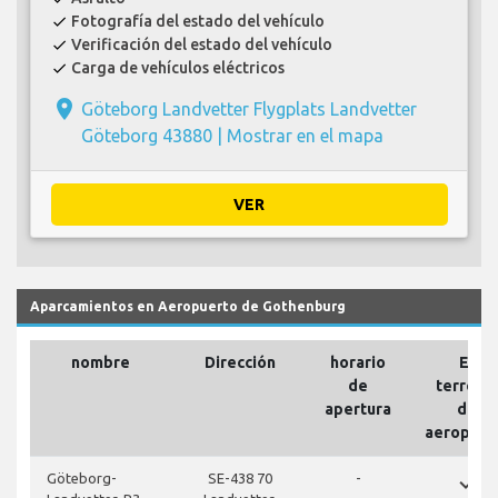
Fotografía del estado del vehículo
check
Verificación del estado del vehículo
check
Carga de vehículos eléctricos
check
place
Göteborg Landvetter Flygplats Landvetter
Göteborg 43880 |
Mostrar en el mapa
VER
Aparcamientos en Aeropuerto de Gothenburg
nombre
Dirección
horario
En
de
terreno
apertura
del
aeropuer
done
Göteborg-
SE-438 70
-