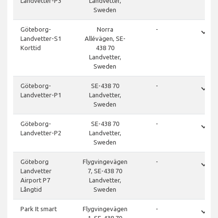
Landvetter-P3
Landvetter,
Sweden
done
Göteborg-
Norra
-
Landvetter-S1
Allévägen, SE-
Korttid
438 70
Landvetter,
Sweden
done
Göteborg-
SE-438 70
-
Landvetter-P1
Landvetter,
Sweden
done
Göteborg-
SE-438 70
-
Landvetter-P2
Landvetter,
Sweden
done
Göteborg
Flygvingevägen
-
Landvetter
7, SE-438 70
Airport P7
Landvetter,
Långtid
Sweden
done
Park It smart
Flygvingevägen
-