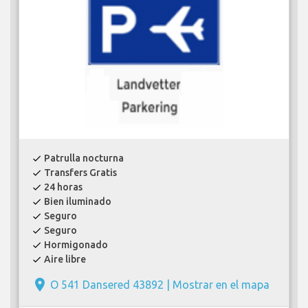
Patrulla nocturna
check
Transfers Gratis
check
24 horas
check
Bien iluminado
check
Seguro
check
Seguro
check
Hormigonado
check
Aire libre
check
place
O 541 Dansered 43892 |
Mostrar en el mapa