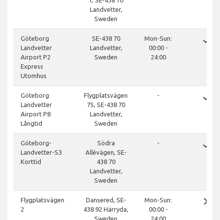
1, SE-438 70
Landvetter,
Sweden
done
Göteborg
SE-438 70
Mon-Sun:
Landvetter
Landvetter,
00:00 -
Airport P2
Sweden
24:00
Express
Utomhus
done
Göteborg
Flygplatsvägen
-
Landvetter
75, SE-438 70
Airport P8
Landvetter,
Långtid
Sweden
done
Göteborg-
Södra
-
Landvetter-S3
Allévägen, SE-
Korttid
438 70
Landvetter,
Sweden
close
Flygplatsvägen
Dansered, SE-
Mon-Sun:
2
438 92 Härryda,
00:00 -
Sweden
24:00