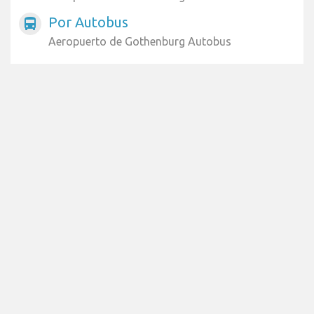
Por Autobus
directions_bus
Aeropuerto de Gothenburg Autobus