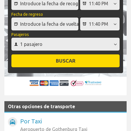
Fecha de regreso
Pasajeros
BUSCAR
Otras opciones de transporte
Por Taxi
local_taxi
Aeropuerto de Gothenburg Taxi