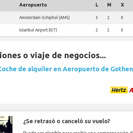
Aeropuerto
L
M
X
Amsterdam-Schiphol (AMS)
3
2
0
Istanbul Airport (IST)
2
2
0
ones o viaje de negocios...
Coche de alquiler en Aeropuerto de Gothe
¿Se retrasó o canceló su vuelo?