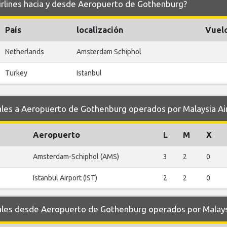
Airlines hacia y desde Aeropuerto de Gothenburg?
País
localización
Vuel
Netherlands
Amsterdam Schiphol
Turkey
Istanbul
s a Aeropuerto de Gothenburg operados por Malaysia Air
Aeropuerto
L
M
X
Amsterdam-Schiphol (AMS)
3
2
0
Istanbul Airport (IST)
2
2
0
es desde Aeropuerto de Gothenburg operados por Malaysi