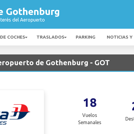
e Gothenburg
nterés del Aeropuerto
 DE COCHES
TRASLADOS
PARKING
NOTICIAS Y
Aeropuerto de Gothenburg - GOT
18
Vuelos
Des
Semanales