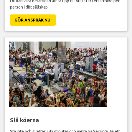
Du kan vara berättigad att få upp till 600 EUR i ersättning per
person i ditt sällskap.
GÖR ANSPRÅK NU!
Slå köerna
Stå inte och svettas i 45 minuter och vänta på Security. Få ett