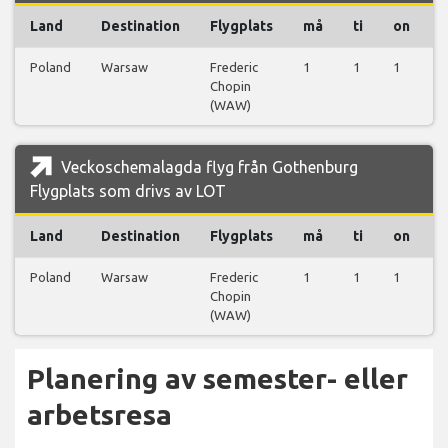
Land
Destination
Flygplats
må
ti
on
t
Poland
Warsaw
Frederic
1
1
1
1
Chopin
(WAW)
Veckoschemalagda flyg från Gothenburg
Flygplats som drivs av LOT
Land
Destination
Flygplats
må
ti
on
t
Poland
Warsaw
Frederic
1
1
1
1
Chopin
(WAW)
Planering av semester- eller
arbetsresa