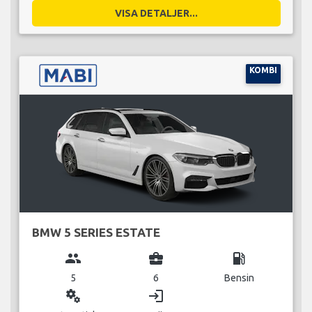
VISA DETALJER...
KOMBI
BMW 5 SERIES ESTATE
group
business_center
local_gas_station
5
6
Bensin
miscellaneous_services
login