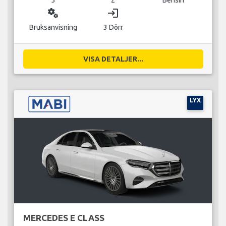
miscellaneous_services
login
Bruksanvisning
3 Dörr
VISA DETALJER...
LYX
MERCEDES E CLASS