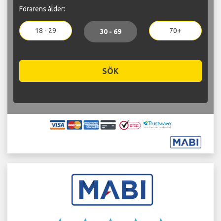
Förarens ålder:
18 - 29
70+
30 - 69
SÖK