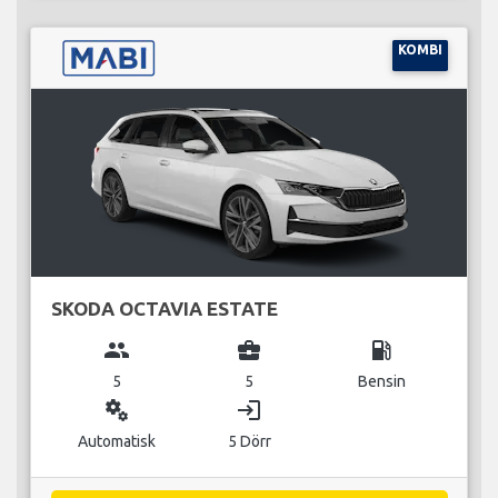
KOMBI
SKODA OCTAVIA ESTATE
group
business_center
local_gas_station
5
5
Bensin
miscellaneous_services
login
Automatisk
5 Dörr