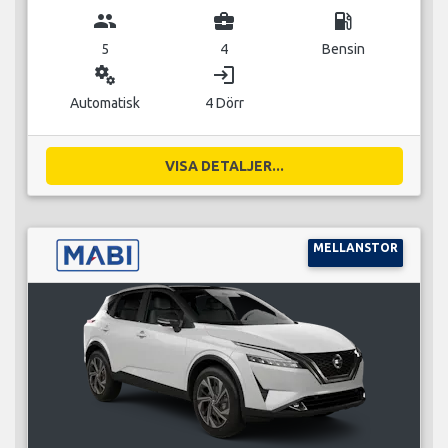
group
business_center
local_gas_station
5
4
Bensin
miscellaneous_services
login
Automatisk
4 Dörr
VISA DETALJER...
MELLANSTOR