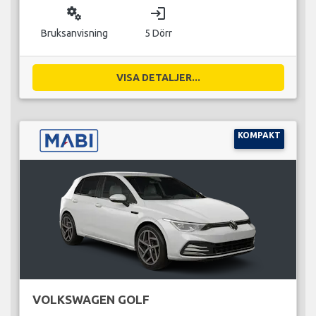
miscellaneous_services
login
Bruksanvisning
5 Dörr
VISA DETALJER...
KOMPAKT
VOLKSWAGEN GOLF