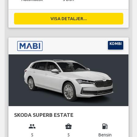
VISA DETALJER...
KOMBI
SKODA SUPERB ESTATE
group
business_center
local_gas_station
5
5
Bensin