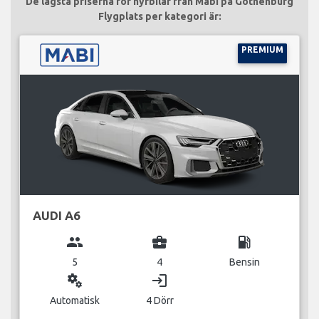
De lägsta priserna för hyrbilar från Mabi på Gothenburg
Flygplats per kategori är:
PREMIUM
AUDI A6
group
business_center
local_gas_station
5
4
Bensin
miscellaneous_services
login
Automatisk
4 Dörr