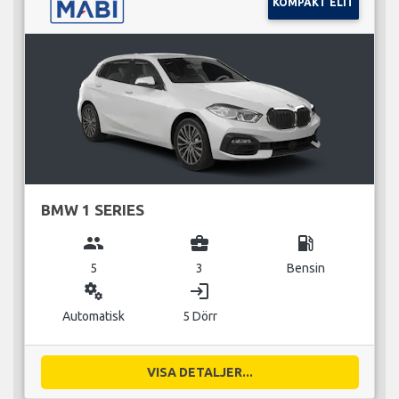
KOMPAKT ELIT
BMW 1 SERIES
group
business_center
local_gas_station
5
3
Bensin
miscellaneous_services
login
Automatisk
5 Dörr
VISA DETALJER...