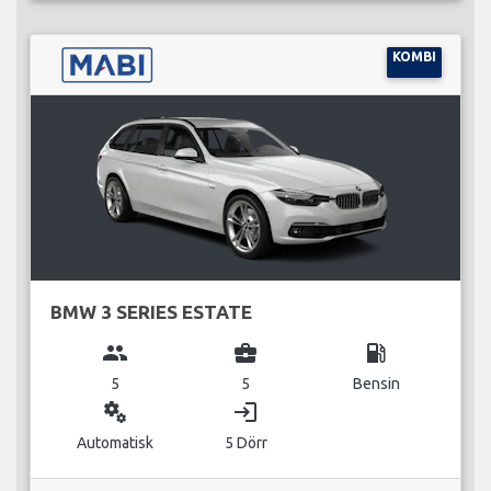
KOMBI
BMW 3 SERIES ESTATE
group
business_center
local_gas_station
5
5
Bensin
miscellaneous_services
login
Automatisk
5 Dörr