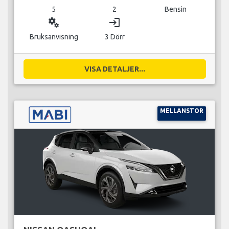
5
2
Bensin
miscellaneous_services
login
Bruksanvisning
3 Dörr
VISA DETALJER...
MELLANSTOR