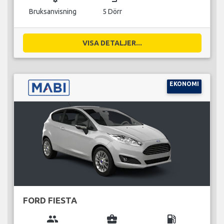
Bruksanvisning
5 Dörr
VISA DETALJER...
EKONOMI
FORD FIESTA
group
business_center
local_gas_station