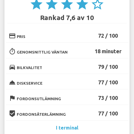
star
star
star
star
star_border
Rankad 7,6 av 10
credit_card
72 / 100
PRIS
timer
18 minuter
GENOMSNITTLIG VÄNTAN
directions_car
79 / 100
BILKVALITET
room_service
77 / 100
DISKSERVICE
flag
73 / 100
FORDONSUTLÄMNING
beenhere
77 / 100
FORDONSÅTERLÄMNING
I terminal