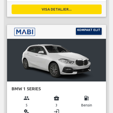
VISA DETALJER...
KOMPAKT ELIT
BMW 1 SERIES
group
business_center
local_gas_station
5
3
Bensin
miscellaneous_services
login