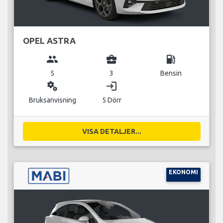
OPEL ASTRA
group
business_center
local_gas_station
5
3
Bensin
miscellaneous_services
login
Bruksanvisning
5 Dörr
VISA DETALJER...
EKONOMI