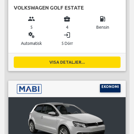
VOLKSWAGEN GOLF ESTATE
group
business_center
local_gas_station
5
4
Bensin
miscellaneous_services
login
Automatisk
5 Dörr
VISA DETALJER...
EKONOMI