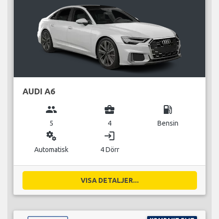
AUDI A6
group
business_center
local_gas_station
5
4
Bensin
miscellaneous_services
login
Automatisk
4 Dörr
VISA DETALJER...