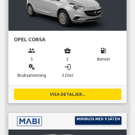
OPEL CORSA
group
business_center
local_gas_station
5
2
Bensin
miscellaneous_services
login
Bruksanvisning
3 Dörr
VISA DETALJER...
MINIBUSS MED 9 SÄTEN