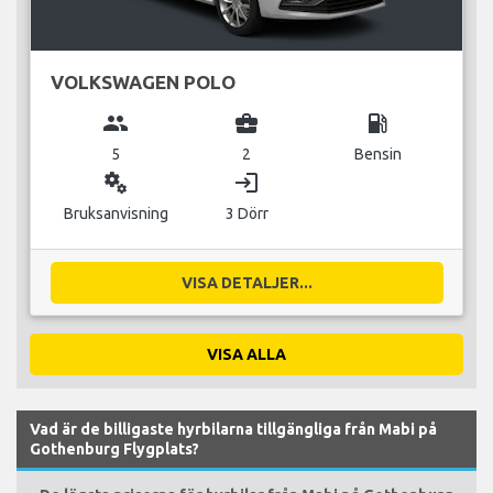
VOLKSWAGEN POLO
group
business_center
local_gas_station
5
2
Bensin
miscellaneous_services
login
Bruksanvisning
3 Dörr
VISA DETALJER...
VISA ALLA
Vad är de billigaste hyrbilarna tillgängliga från Mabi på
Gothenburg Flygplats?