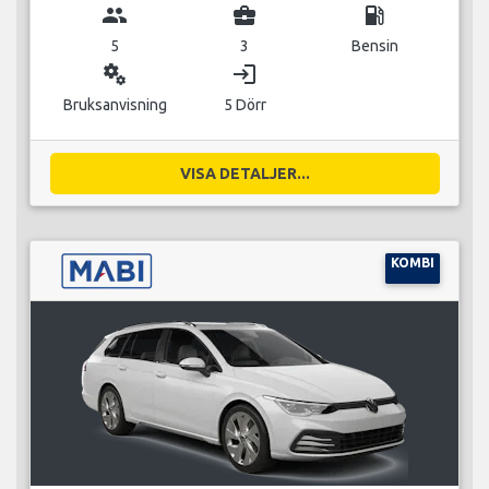
group
business_center
local_gas_station
5
3
Bensin
miscellaneous_services
login
Bruksanvisning
5 Dörr
VISA DETALJER...
KOMBI