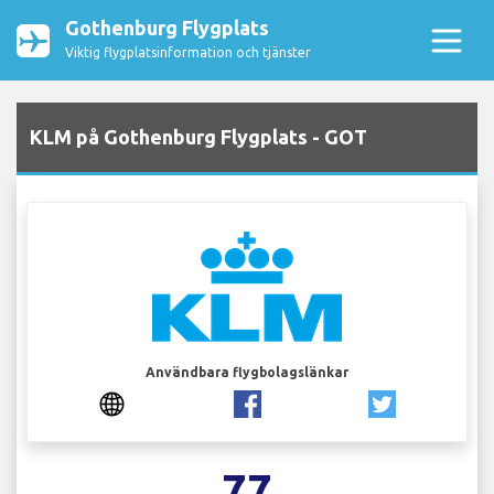
Gothenburg Flygplats
Viktig flygplatsinformation och tjänster
KLM på Gothenburg Flygplats - GOT
Användbara flygbolagslänkar
77