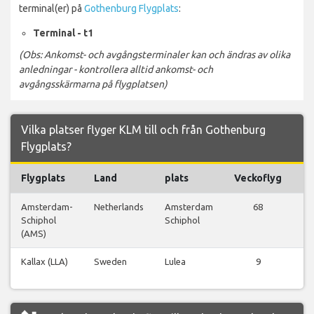
terminal(er) på
Gothenburg Flygplats
:
Terminal - t1
(Obs: Ankomst- och avgångsterminaler kan och ändras av olika
anledningar - kontrollera alltid ankomst- och
avgångsskärmarna på flygplatsen)
Vilka platser flyger KLM till och från Gothenburg
Flygplats?
Flygplats
Land
plats
Veckoflyg
Fl
Amsterdam-
Netherlands
Amsterdam
68
Vi
Schiphol
Schiphol
fl
(AMS)
Kallax (LLA)
Sweden
Lulea
9
Vi
fl