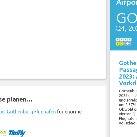
Gothe
Passag
2023:
Vorkr
Gothenbur
2023 ein 
ise planen…
und errei
um 2,37% 
Obwohl di
bei Gothenburg Flughafen
für enorme
vierten Qu
Flughafen
vollständ