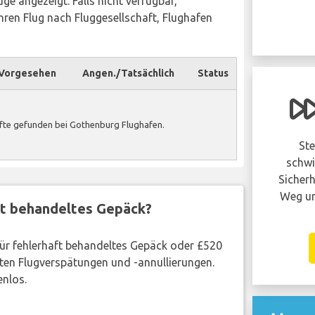
ge angezeigt. Falls nicht verfügbar,
ren Flug nach Fluggesellschaft, Flughafen
Vorgesehen
Angen./Tatsächlich
Status
Hatte Ihr flug
verspätung oder
fte gefunden bei Gothenburg Flughafen.
wurde er annulliert?
Ste
Sie haben möglicherweise anspruch auf
schwi
eine entschädigung von bis zu 600 EUR
Sicherh
pro person in Ihrer gruppe..
Weg un
ft behandeltes Gepäck?
BEANSPRUCHE JETZT!
 für fehlerhaft behandeltes Gepäck oder £520
ten Flugverspätungen und -annullierungen.
enlos.