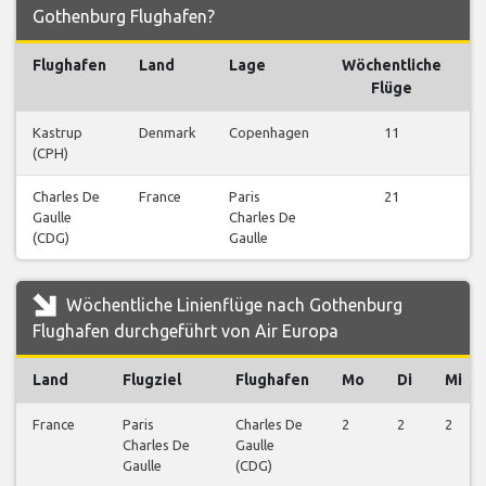
Gothenburg Flughafen?
Flughafen
Land
Lage
Wöchentliche
Flüge
Kastrup
Denmark
Copenhagen
11
(CPH)
a
Charles De
France
Paris
21
Gaulle
Charles De
a
(CDG)
Gaulle
Wöchentliche Linienflüge nach Gothenburg
Flughafen durchgeführt von Air Europa
Land
Flugziel
Flughafen
Mo
Di
Mi
France
Paris
Charles De
2
2
2
Charles De
Gaulle
Gaulle
(CDG)