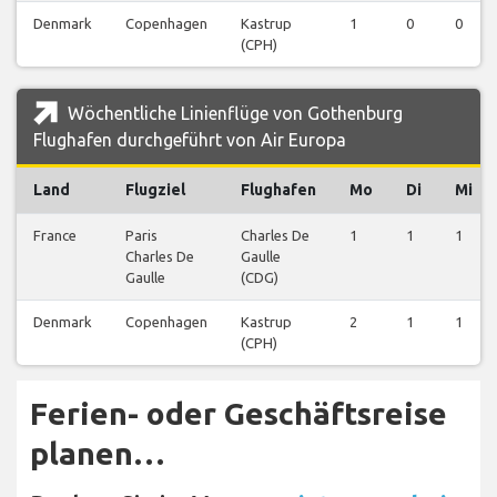
Denmark
Copenhagen
Kastrup
1
0
0
(CPH)
Wöchentliche Linienflüge von Gothenburg
Flughafen durchgeführt von Air Europa
Land
Flugziel
Flughafen
Mo
Di
Mi
France
Paris
Charles De
1
1
1
Charles De
Gaulle
Gaulle
(CDG)
Denmark
Copenhagen
Kastrup
2
1
1
(CPH)
Ferien- oder Geschäftsreise
planen…