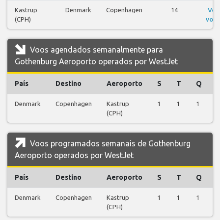
Kastrup
Denmark
Copenhagen
14
Ver
(CPH)
voos
Voos agendados semanalmente para
Gothenburg Aeroporto operados por WestJet
País
Destino
Aeroporto
S
T
Q
Denmark
Copenhagen
Kastrup
1
1
1
1
(CPH)
Voos programados semanais de Gothenburg
Aeroporto operados por WestJet
País
Destino
Aeroporto
S
T
Q
Denmark
Copenhagen
Kastrup
1
1
1
1
(CPH)