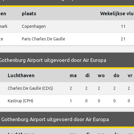
ten
plaats
Wekelijkse vl
mark
Copenhagen
11
ce
Paris Charles De Gaulle
21
 Gothenburg Airport uitgevoerd door Air Europa
Luchthaven
ma
di
wo
do
vr
Charles De Gaulle (CDG)
2
2
2
2
2
Kastrup (CPH)
1
0
0
0
0
f Gothenburg Airport uitgevoerd door Air Europa