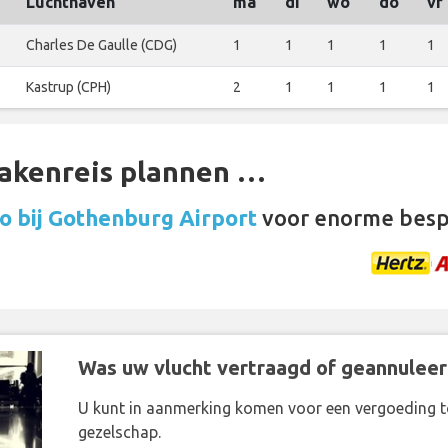
Luchthaven
ma
di
wo
do
vr
Charles De Gaulle (CDG)
1
1
1
1
1
Kastrup (CPH)
2
1
1
1
1
zakenreis plannen …
o bij Gothenburg Airport
voor enorme besp
Was uw vlucht vertraagd of geannuleer
U kunt in aanmerking komen voor een vergoeding t
gezelschap.