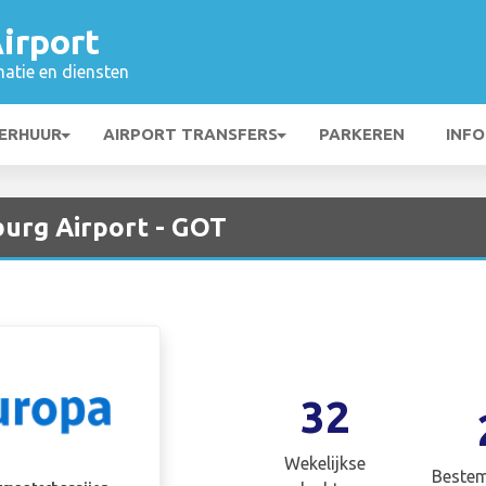
irport
matie en diensten
ERHUUR
AIRPORT TRANSFERS
PARKEREN
INFO
urg Airport - GOT
32
Wekelijkse
Beste