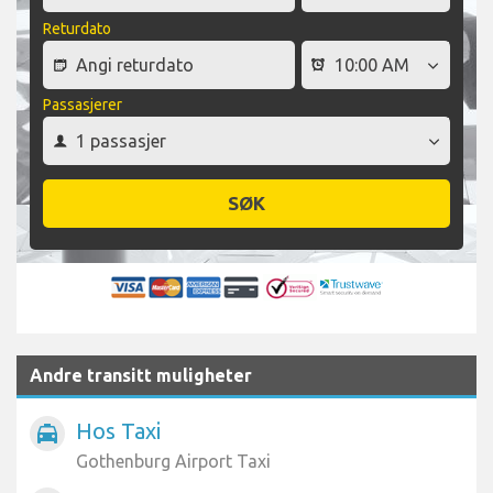
Returdato
Passasjerer
SØK
Andre transitt muligheter
Hos Taxi
local_taxi
Gothenburg Airport Taxi