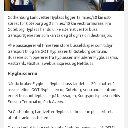
Gothenburg Landvetter flyplass ligger 13 miles/20 km øst-
sørøst for Göteborg og 25 miles/40 km vest for Boraas. Fra
Göteborg flyplass har du ulike alternativer for buss
transporttjenester som kan ta deg til og fra din destinasjon.
Alle passasjerer vil finne fem store busselskaper som tilbyr
transport til og fra GOT flyplassen til Göteborg sentrum.
Bussene som opererer fra flyplassen inkluderer Flygbussarna,
Västtrafik, FlixBus, Swebus Express og Nettbuss.
Flygbussarna
Når du bruker Flygbuss flyplassbuss tar det ca. 20 minutter å
reise mellom GOT flyplassen og Göteborg sentrum. I sentrum
er det bussholdeplasser på Korsvägen, Kungsportsplatsen, Nils
Ericson Terminal og Park Aveny.
På Gothenburg Landvetter flyplass er bussene plassert rett
utenfor ankomsthallen.
Du kan kontakte busselskapet på telefonnummer: +46 (0)771