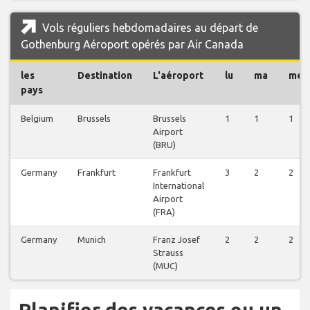
Vols réguliers hebdomadaires au départ de
Gothenburg Aéroport opérés par Air Canada
les
Destination
L'aéroport
lu
ma
me
pays
Belgium
Brussels
Brussels
1
1
1
Airport
(BRU)
Germany
Frankfurt
Frankfurt
3
2
2
International
Airport
(FRA)
Germany
Munich
Franz Josef
2
2
2
Strauss
(MUC)
Planifier des vacances ou un