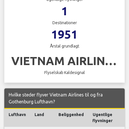
1
Destinationer
1951
Årstal grundlagt
VIETNAM AIRLINES
Flyselskab Kaldesignal
Hvilke steder flyver Vietnam Airlines til og fra
Gothenburg Lufthavn?
Lufthavn
Land
Beliggenhed
Ugentlige
F
flyvninger