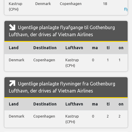
Kastrup
Denmark
Copenhagen
18
S
(CPH)
flyr
Ugentlige planlagte flyafgange til Gothenburg
Lufthavn, der drives af Vietnam Airlines
Land
Destination
Lufthavn
ma
ti
on
Denmark
Copenhagen
Kastrup
0
1
1
(CPH)
Ugentlige planlagte flyvninger fra Gothenburg
Lufthavn, der drives af Vietnam Airlines
Land
Destination
Lufthavn
ma
ti
on
Denmark
Copenhagen
Kastrup
0
2
2
(CPH)