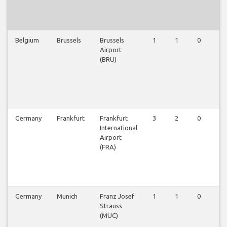
Belgium
Brussels
Brussels
1
1
0
0
Airport
(BRU)
Germany
Frankfurt
Frankfurt
3
2
0
0
International
Airport
(FRA)
Germany
Munich
Franz Josef
1
1
0
0
Strauss
(MUC)