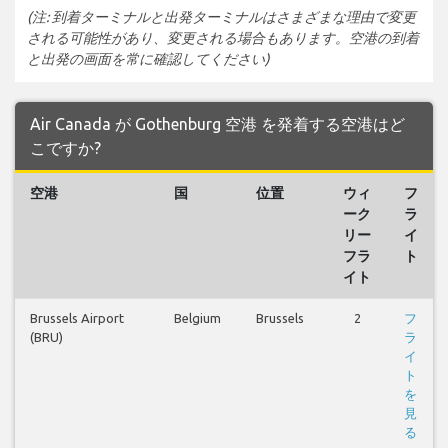
(注: 到着ターミナルと出発ターミナルはさまざまな理由で変更
される可能性があり、変更される場合もあります。空港の到着
と出発の画面を常に確認してください)
Air Canada が Gothenburg 空港 を発着する空港はど
こですか?
空港
国
位置
ウィ
フ
ーク
ラ
リー
イ
フラ
ト
イト
Brussels Airport
Belgium
Brussels
2
フ
(BRU)
ラ
イ
ト
を
見
る